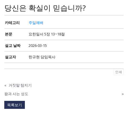
당신은 확실이 믿습니까?
카테고리
주일예배
본문
요한일서 5장 13~18절
설교 날짜
2026-03-15
설교자
한규현 담임목사
인쇄
«
거짓말 탐지기
왕과 사는 성도
»
목록보기